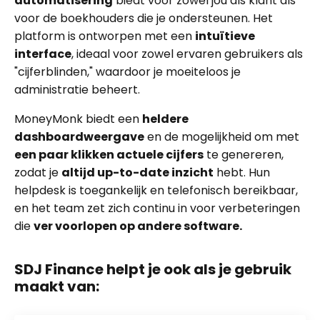
automatisering
biedt voor zowel jou als klant als
voor de boekhouders die je ondersteunen. Het
platform is ontworpen met een
intuïtieve
interface
, ideaal voor zowel ervaren gebruikers als
"cijferblinden," waardoor je moeiteloos je
administratie beheert.
MoneyMonk biedt een
heldere
dashboardweergave
en de mogelijkheid om met
een paar klikken actuele cijfers
te genereren,
zodat je
altijd up-to-date inzicht
hebt. Hun
helpdesk is toegankelijk en telefonisch bereikbaar,
en het team zet zich continu in voor verbeteringen
die
ver voorlopen op andere software.
SDJ Finance helpt je ook als je gebruik
maakt van: